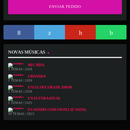
habilidade, não deixando o seu género a definir. Com tanto
que já deu ao universo da música, parece que a história acaba
de começar para uma das artistas mais promissoras do
momento.
NOVAS MÚSICAS
RECAÍDA
1 TEMAS | 2026
GRANADA
1 TEMAS | 2026
ESSA LOUCURA DE AMOR
2 TEMAS | 2026
EX FUTURA ATUAL
1 TEMAS | 2025
EU SONHO COM UM FELIZ NATAL
10 TEMAS | 2025