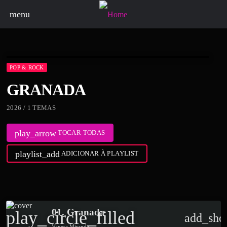
menu
POP & ROCK
GRANADA
2026 / 1 TEMAS
play_arrow
TOCAR TODAS
playlist_add
ADICIONAR À PLAYLIST
01. Granada
play_circle_filled
add_sho
Vanesa Miranda