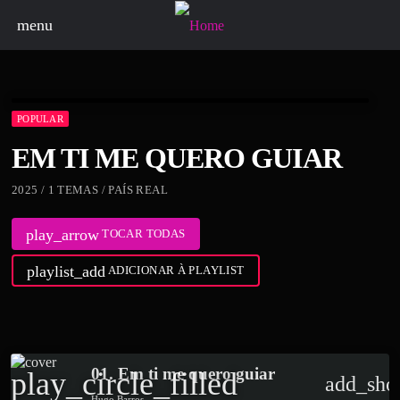
menu
POPULAR
EM TI ME QUERO GUIAR
2025 / 1 TEMAS / PAÍS REAL
play_arrow
TOCAR TODAS
playlist_add
ADICIONAR À PLAYLIST
01. Em ti me quero guiar
play_circle_filled
add_sho
Hugo Barros