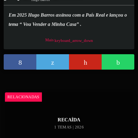
Em 2025 Hugo Barros assinou com a País Real e lançou o
tema “ Vou Vender a Minha Casa” .
Mais
No final deste ano, presenteia-nos com o tema “
Em Ti Me
keyboard_arrow_down
Quero Guiar
” que nasce das suas memórias de infância,
passada em casa ao lado do avô, ele foi o primeiro músico da
família a primeira pessoa com que Hugo Barros cantou. Esta
música é um agradecimento e dedicatória.
RELACIONADAS
RECAÍDA
1 TEMAS | 2026